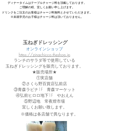
ディナータイムはテーブルチャージ料を頂戴しております。
ご理解の程、宜しくお願い申し上げます。
ドリンクをご注文のお客様はチャージ料無料とさせていただきます。
​※未就学児のお子様はチャージ料は頂いておりません。
玉ねぎドレッシング
オンラインショップ
https://zinachicco.theshop.jp
ランチの​​サラダ等で使用している
玉ねぎドレッシングを販売しております。
​★販売場所★
①実店舗
②さくら野百貨店弘前店
​③青森ラビナ1F 青森マーケット
​④弘前ヒロロ地下1F やおえん
⑤野辺地 常夜燈市場
​宜しくお願い致します。
※価格は各店舗で異なります。