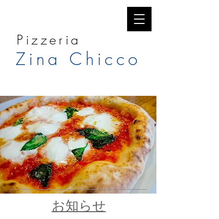
Pizzeria
​Zina Chicco
お知らせ​​