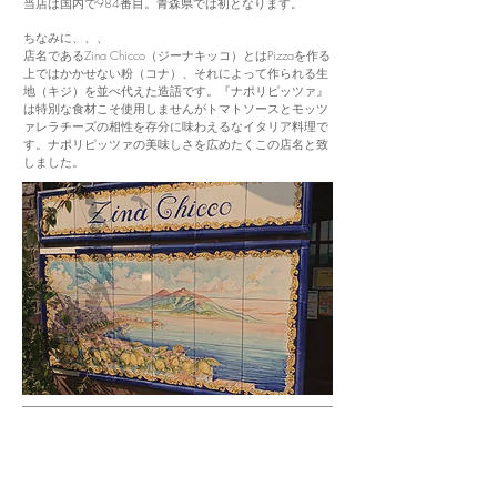
当店は国内で984番目。青森県では初となります。
ちなみに、、、
店名であるZina Chicco（ジーナキッコ）とはPizzaを作る
上ではかかせない粉（コナ）、それによって作られる生
地（キジ）を並べ代えた造語です。『ナポリピッツァ』
は特別な食材こそ使用しませんがトマトソースとモッツ
ァレラチーズの相性を存分に味わえるなイタリア料理で
す。ナポリピッツァの美味しさを広めたくこの店名と致
しました。​