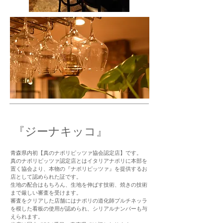
​『ジーナキッコ』
青森県内初【真のナポリピッツァ協会認定店】です。​
真のナポリピッツァ認定店とはイタリアナポリに本部を
置く協会より、本物の『ナポリピッツァ』を提供するお
店として認められた証です。
生地の配合はもちろん、生地を伸ばす技術、焼きの技術
まで厳しい審査を受けます。
審査をクリアした店舗にはナポリの道化師プルチネッラ
を模した看板の使用が認められ、シリアルナンバーも与
えられます。